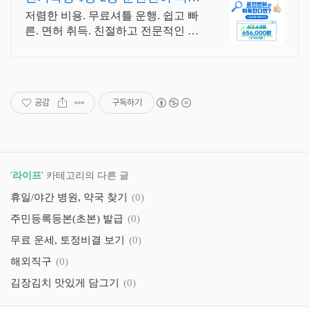
인반운영.빠른면허취득!
저렴한 비용. 무료셔틀 운행. 쉽고 빠
른. 면허 취득. 친절하고 전문적인 강
사진 1,2종 3일완성, 매일자체시험 실
시. 저렴한 수강료로 단기! 면허 취득
가능!
공감
구독하기
'
라이프
' 카테고리의 다른 글
휴일/야간 병원, 약국 찾기
(0)
주민등록등본(초본) 발급
(0)
무료 운세, 토정비결 보기
(0)
해외직구
(0)
김장김치 맛있게 담그기
(0)