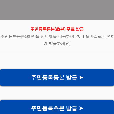
주민등록등본(초본) 무료 발급
[주민등록등본(초본)을 인터넷을 이용하여 PC나 모바일로 간편
게 발급하세요]
주민등록등본 발급 ➤
주민등록초본 발급 ➤