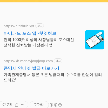
https://hitithub.xyz
광고
아이패드 포스 앱 -힛잇허브
전국 1000곳 이상의 사장님들이 포스대신
선택한 신뢰받는 매장관리 앱
https://kh.moneyjoopjoop.com
광고
증명서 인터넷 발급 바로가기
가족관계증명서 등본 초본 발급처와 수수료를 한눈에 알려
드려요!
공감
구독하기